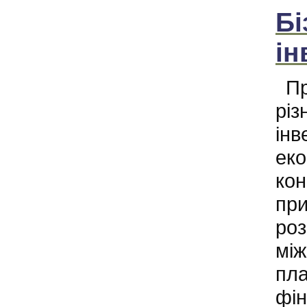
Бі
ін
Пр
різ
інв
еко
кон
при
роз
між
пла
фін