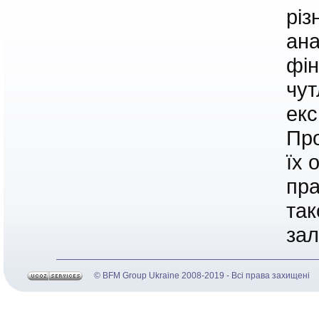
різ
ана
фін
чут
екс
Про
їх 
пра
так
зал
© BFM Group Ukraine 2008-2019 - Всі права захищені