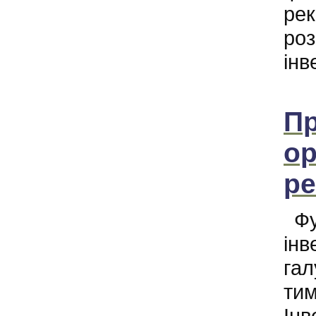
рек
роз
інв
Пр
ор
ре
Фу
інв
гал
тим
Інв