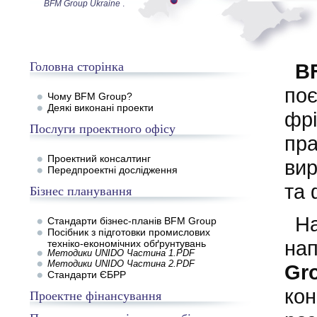
BFM Group Ukraine
.
Головна сторінка
B
поє
Чому BFM Group?
Деякі виконані проекти
фрі
Послуги проектного офісу
пра
Проектний консалтинг
вир
Передпроектні дослідження
та 
Бізнес планування
На
Стандарти бізнес-планів BFM Group
Посібник з підготовки промислових
нап
техніко-економічних обґрунтувань
Методики UNIDO Частина 1.PDF
Методики UNIDO Частина 2.PDF
Gr
Стандарти ЄБРР
кон
Проектне фінансування