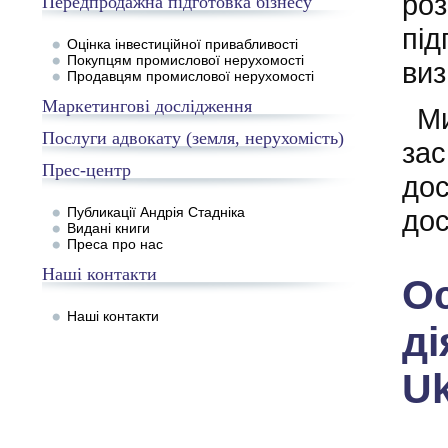
роз
Передпродажна підготовка бізнесу
під
Оцінка інвестиційної привабливості
Покупцям промислової нерухомості
виз
Продавцям промислової нерухомості
Маркетингові дослідження
Ми
Послуги адвокату (земля, нерухомість)
зас
Прес-центр
дос
Публикації Андрія Стадніка
дос
Видані книги
Преса про нас
Наші контакти
О
Наші контакти
ді
Uk