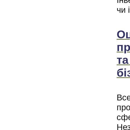
чи 
Оц
пр
та
бі
Все
про
сфе
Нез